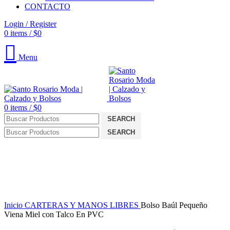
CONTACTO
Login / Register
0
items
/
$
0
Menu
0
items
/
$
0
SEARCH
SEARCH
OFERTA
Click to enlarge
Inicio
CARTERAS Y MANOS LIBRES
Bolso Baúl Pequeño
Viena Miel con Talco En PVC