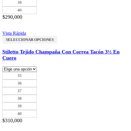
39
40
$
290,000
Vista Rápida
SELECCIONAR OPCIONES
Stiletto Tejido Champaña Con Correa Tacón 3½ En
Cuero
35
36
37
38
39
40
$
310,000