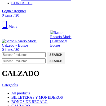
CONTACTO
Login / Register
0
items
/
$
0
Menu
0
items
/
$
0
SEARCH
SEARCH
CALZADO
Categorías
All
products
BILLETERAS Y MONEDEROS
BONOS DE REGALO
CALZADO