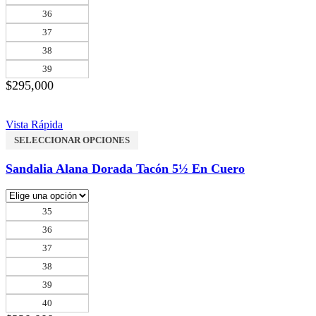
36
37
38
39
$
295,000
Vista Rápida
SELECCIONAR OPCIONES
Sandalia Alana Dorada Tacón 5½ En Cuero
35
36
37
38
39
40