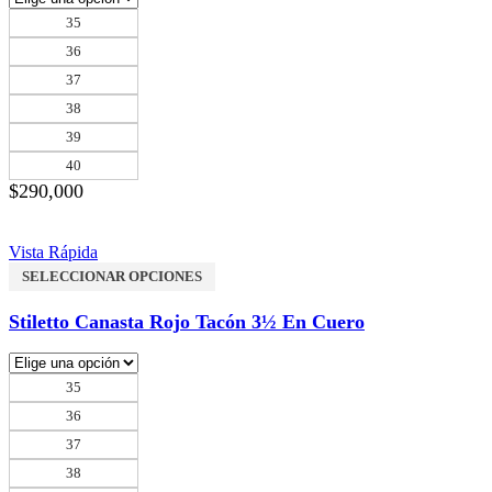
35
36
37
38
39
40
$
290,000
Vista Rápida
SELECCIONAR OPCIONES
Stiletto Canasta Rojo Tacón 3½ En Cuero
35
36
37
38