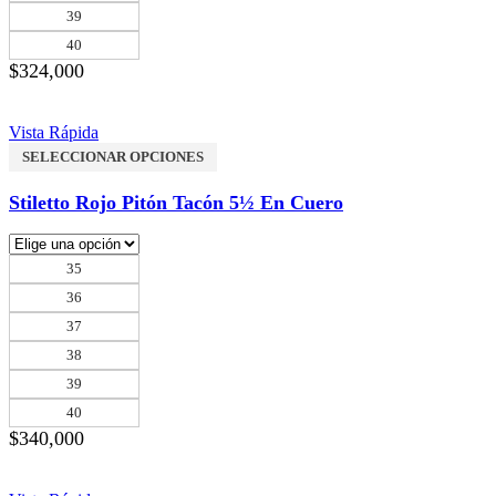
39
40
$
324,000
Vista Rápida
SELECCIONAR OPCIONES
Stiletto Rojo Pitón Tacón 5½ En Cuero
35
36
37
38
39
40
$
340,000