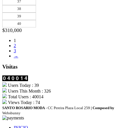
37
38
39
40
$
310,000
1
2
3
→
Visitas
Users Today : 39
Users This Month : 326
Total Users : 40014
Views Today : 74
SANTO ROSARIO MODA
- CC Pereira Plaza Local 259
| Composed by
Websbunny
INICIO