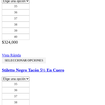
35
36
37
38
39
40
$
324,000
Vista Rápida
SELECCIONAR OPCIONES
Stiletto Negro Tacón 5½ En Cuero
35
36
37
38