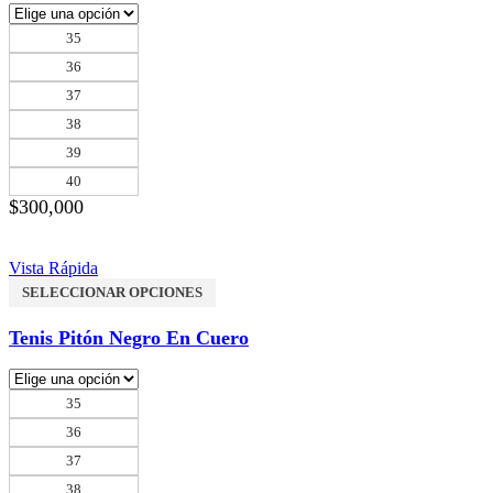
35
36
37
38
39
40
$
300,000
Vista Rápida
SELECCIONAR OPCIONES
Tenis Pitón Negro En Cuero
35
36
37
38