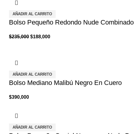
AÑADIR AL CARRITO
Bolso Pequeño Redondo Nude Combinad
El
El
$
235,000
$
188,000
precio
precio
original
actual
era:
es:
$235,000.
$188,000.
AÑADIR AL CARRITO
Bolso Mediano Malibú Negro En Cuero
$
390,000
AÑADIR AL CARRITO