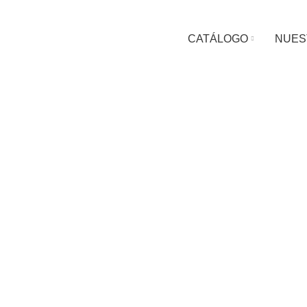
ENVÍOS A TODA COLOMBIA
CATÁLOGO
NUES
Click to enlarge